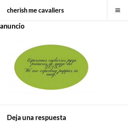
Saltar
cherish me cavaliers
al
Alt
contenido
bar
lat
anuncio
Deja una respuesta