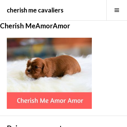
Saltar
cherish me cavaliers
al
Alt
contenido
bar
lat
Cherish MeAmorAmor