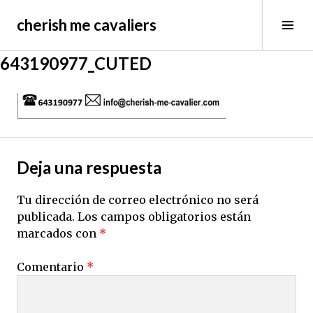
Saltar
cherish me cavaliers
al
Alt
contenido
bar
lat
643190977_CUTED
Deja una respuesta
Tu dirección de correo electrónico no será
publicada.
Los campos obligatorios están
marcados con
*
Comentario
*