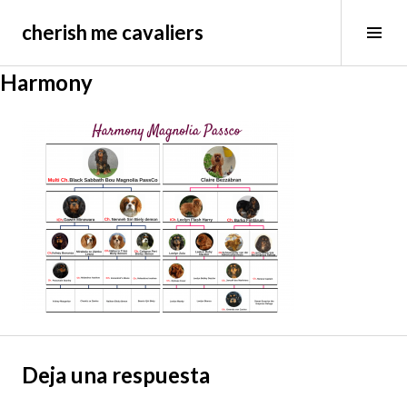
Saltar
cherish me cavaliers
al
Alt
contenido
bar
lat
Harmony
Deja una respuesta